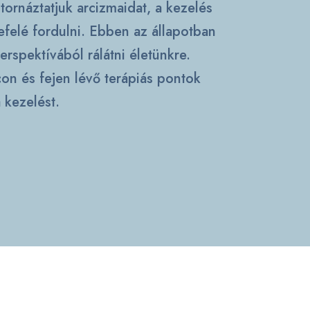
ornáztatjuk arcizmaidat, a kezelés
befelé fordulni. Ebben az állapotban
spektívából rálátni életünkre.
on és fejen lévő terápiás pontok
 kezelést.