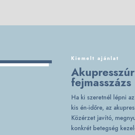
Kiemelt ajánlat
Akupresszúrá
fejmasszázs
Ha ki szeretnél lépni a
kis én-időre, az
akupres
Közérzet javító, megny
konkrét betegség kezelé