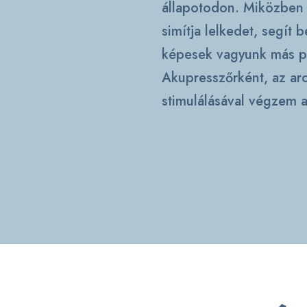
állapotodon. Miközben t
simítja lelkedet, segít 
képesek vagyunk más per
Akupresszőrként, az arc
stimulálásával végzem a