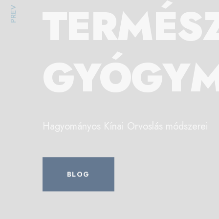
TERMÉS
PREV
GYÓGY
Hagyományos Kínai Orvoslás módszerei
BLOG