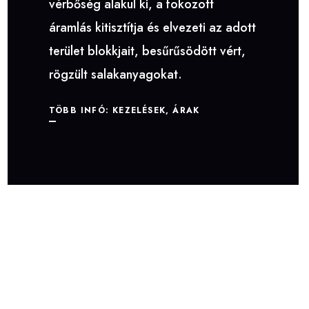
vérbőség alakul ki, a fokozott
áramlás kitisztítja és elvezeti az adott
terület blokkjait, besűrűsödött vért,
rögzült salakanyagokat.
TÖBB INFÓ: KEZELÉSEK, ÁRAK