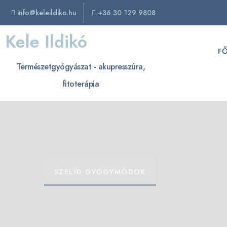
info@keleildiko.hu
+36 30 129 9808
Kele Ildikó
F
Természetgyógyászat - akupresszúra,
fitoterápia
SZELÍD GYÓGYMÓDOK