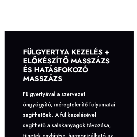
FÜLGYERTYA KEZELÉS +
ELŐKÉSZÍTŐ MASSZÁZS
ÉS HATÁSFOKOZÓ
MASSZÁZS
Fülgyertyával a szervezet
öngyógyító, méregtelenítő folyamatai
segíthetőek. A fül kezelésével
segíthető a salakanyagok távozása,
tünetek enyhítése, harmonizálható az