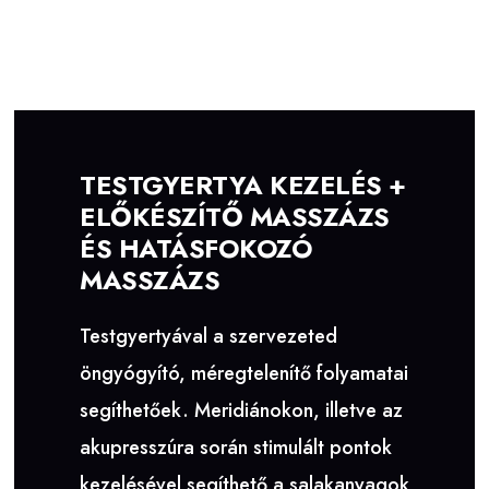
TESTGYERTYA KEZELÉS +
ELŐKÉSZÍTŐ MASSZÁZS
ÉS HATÁSFOKOZÓ
MASSZÁZS
Testgyertyával a szervezeted
öngyógyító, méregtelenítő folyamatai
segíthetőek. Meridiánokon, illetve az
akupresszúra során stimulált pontok
kezelésével segíthető a salakanyagok