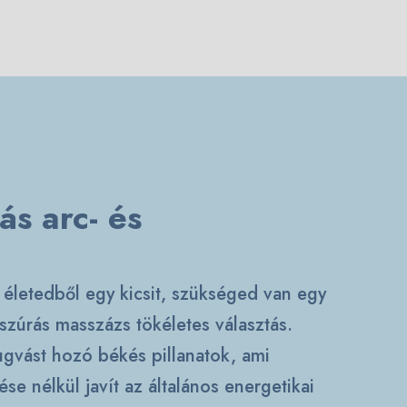
s arc- és
z életedből egy kicsit, szükséged van egy
szúrás
masszázs tökéletes választás.
ugvást hozó békés pillanatok, ami
se nélkül javít az általános energetikai