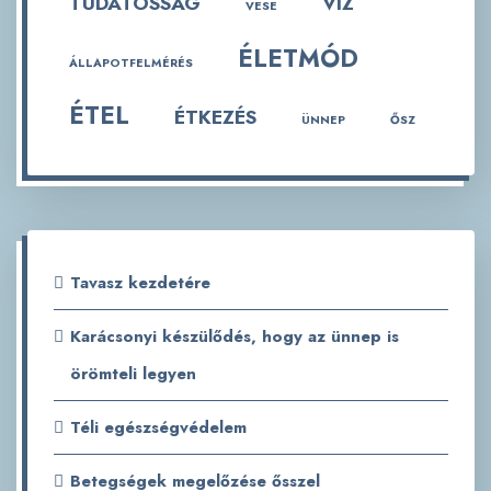
TUDATOSSÁG
VÍZ
VESE
ÉLETMÓD
ÁLLAPOTFELMÉRÉS
ÉTEL
ÉTKEZÉS
ÜNNEP
ŐSZ
Tavasz kezdetére
Karácsonyi készülődés, hogy az ünnep is
örömteli legyen
Téli egészségvédelem
Betegségek megelőzése ősszel