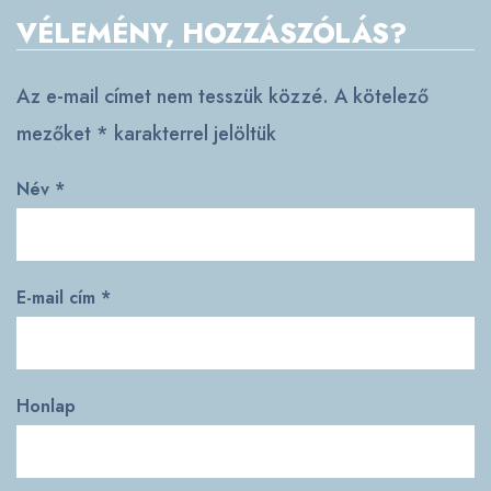
VÉLEMÉNY, HOZZÁSZÓLÁS?
Az e-mail címet nem tesszük közzé.
A kötelező
mezőket
*
karakterrel jelöltük
Név
*
E-mail cím
*
Honlap