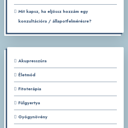
Mit kapsz, ha eljössz hozzám egy
konzultációra / állapotfelmérésre?
Akupresszúra
Életmód
Fitoterápia
Fülgyertya
Gyógynövény