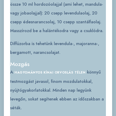
össze 10 ml hordozóolajjal (ami lehet, mandula-
vagy jobaolajjal): 20 csepp levendulaolaj, 20
csepp édesnarancsolaj, 10 csepp szantálfaolaj.
Masszírozd be a halántékodra vagy a csuklódra.
Diffúzorba is tehetünk levendula-, majoranna-,
bergamott, narancsolajat.
Mozgás
A
könnyű
HAGYOMÁNYOS KÍNAI ORVOSLÁS
TÉLEN
testmozgást javasol, finom mozdulatokkal,
nyújtógyakorlatokkal. Minden nap legyünk
levegőn, sokat segítenek ebben az időszakban a
séták.