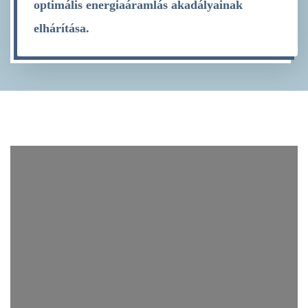
optimális energiaáramlás akadályainak
elhárítása.