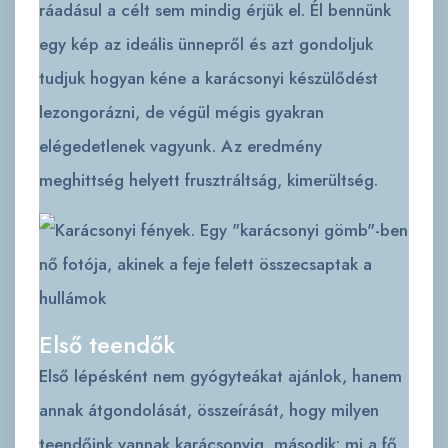
ráadásul a célt sem mindig érjük el. Él bennünk
egy kép az ideális ünnepről és azt gondoljuk
tudjuk hogyan kéne a karácsonyi készülődést
lezongorázni, de végül mégis gyakran
elégedetlenek vagyunk. Az eredmény
meghittség helyett frusztráltság, kimerültség.
Első teendők
Első lépésként nem gyógyteákat ajánlok, hanem
annak átgondolását, összeírását, hogy milyen
teendőink vannak karácsonyig, második: mi a fő