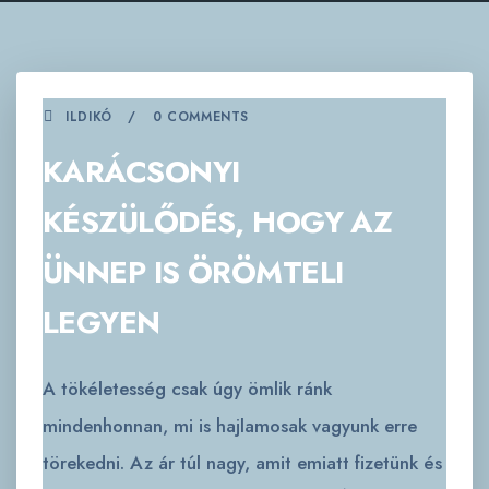
ILDIKÓ
0 COMMENTS
KARÁCSONYI
KÉSZÜLŐDÉS, HOGY AZ
ÜNNEP IS ÖRÖMTELI
LEGYEN
A tökéletesség csak úgy ömlik ránk
mindenhonnan, mi is hajlamosak vagyunk erre
törekedni. Az ár túl nagy, amit emiatt fizetünk és