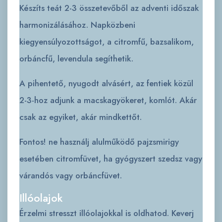
Készíts teát 2-3 összetevőből az adventi időszak
harmonizálásához. Napközbeni
kiegyensúlyozottságot, a citromfű, bazsalikom,
orbáncfű, levendula segíthetik.
A pihentető, nyugodt alvásért, az fentiek közül
2-3-hoz adjunk a macskagyökeret, komlót. Akár
csak az egyiket, akár mindkettőt.
Fontos! ne használj alulműködő pajzsmirigy
esetében citromfüvet, ha gyógyszert szedsz vagy
várandós vagy orbáncfüvet.
Illóolajok
Érzelmi stresszt illóolajokkal is oldhatod. Keverj