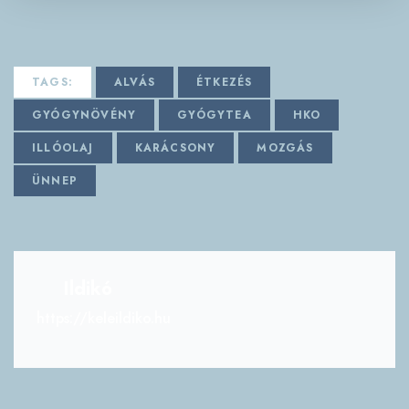
TAGS:
ALVÁS
ÉTKEZÉS
GYÓGYNÖVÉNY
GYÓGYTEA
HKO
ILLÓOLAJ
KARÁCSONY
MOZGÁS
ÜNNEP
Ildikó
https://keleildiko.hu