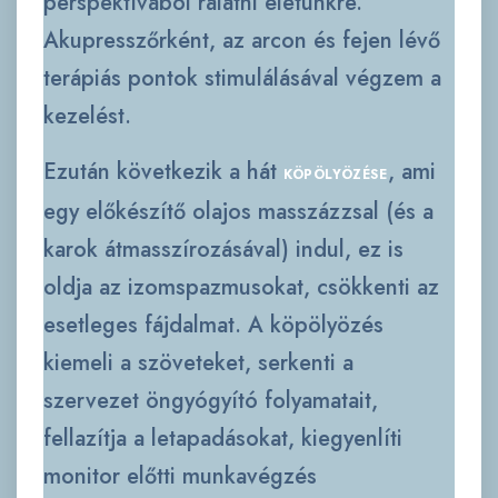
perspektívából rálátni életünkre.
Akupresszőrként, az arcon és fejen lévő
terápiás pontok stimulálásával végzem a
kezelést.
Ezután következik a hát
, ami
KÖPÖLYÖZÉSE
egy előkészítő olajos masszázzsal (és a
karok átmasszírozásával) indul, ez is
oldja az izomspazmusokat, csökkenti az
esetleges fájdalmat. A köpölyözés
kiemeli a szöveteket, serkenti a
szervezet öngyógyító folyamatait,
fellazítja a letapadásokat, kiegyenlíti
monitor előtti munkavégzés