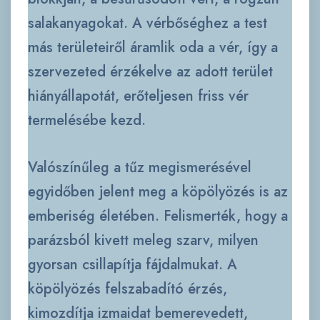
salakanyagokat. A vérbőséghez a test
más területeiről áramlik oda a vér, így a
szervezeted érzékelve az adott terület
hiányállapotát, erőteljesen friss vér
termelésébe kezd.
Valószínűleg a tűz megismerésével
egyidőben jelent meg a köpölyözés is az
emberiség életében. Felismerték, hogy a
parázsból kivett meleg szarv, milyen
gyorsan csillapítja fájdalmukat. A
köpölyözés felszabadító érzés,
kimozdítja izmaidat bemerevedett,