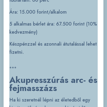
Időtartam: 60 perc
Ára: 15.000 forint/alkalom
5 alkalmas bérlet ára: 67.500 forint (10%
kedvezmény)
Készpénzzel és azonnali átutalással lehet
fizetni.
***
Akupresszúrás arc- és
fejmasszázs
Ha ki szeretnél lépni az életedből egy