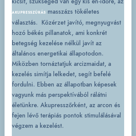
kicsit, szükséged van egy kis én-időre, az
masszázs tökéletes
AKUPRESSZÚRÁS
választás. Közérzet javító, megnyugvást
hozó békés pillanatok, ami konkrét
betegség kezelése nélkül javít az
általános energetikai állapotodon.
Miközben tornáztatjuk arcizmaidat, a
kezelés simítja lelkedet, segít befelé
fordulni. Ebben az állapotban képesek
vagyunk más perspektívából rálátni
életünkre. Akupresszőrként, az arcon és
fejen lévő terápiás pontok stimulálásával
végzem a kezelést.