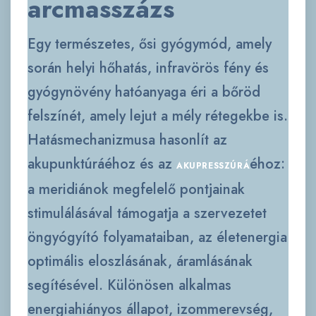
arcmasszázs
Egy természetes, ősi gyógymód, amely
során helyi hőhatás, infravörös fény és
gyógynövény hatóanyaga éri a bőröd
felszínét, amely lejut a mély rétegekbe is.
Hatásmechanizmusa hasonlít az
akupunktúráéhoz és az
éhoz:
AKUPRESSZÚRÁ
a meridiánok megfelelő pontjainak
stimulálásával támogatja a szervezetet
öngyógyító folyamataiban, az életenergia
optimális eloszlásának, áramlásának
segítésével. Különösen alkalmas
energiahiányos állapot, izommerevség,