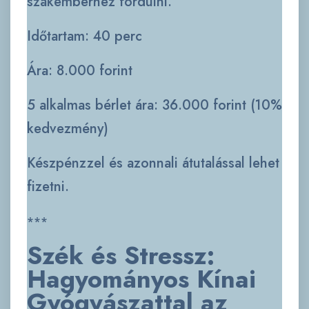
szakemberhez fordulni.
Időtartam: 40 perc
Ára: 8.000 forint
5 alkalmas bérlet ára: 36.000 forint (10%
kedvezmény)
Készpénzzel és azonnali átutalással lehet
fizetni.
***
Szék és Stressz:
Hagyományos Kínai
Gyógyászattal az