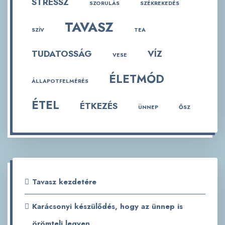
STRESSZ
SZORULÁS
SZÉKREKEDÉS
TAVASZ
SZÍV
TEA
TUDATOSSÁG
VÍZ
VESE
ÉLETMÓD
ÁLLAPOTFELMÉRÉS
ÉTEL
ÉTKEZÉS
ÜNNEP
ŐSZ
Tavasz kezdetére
Karácsonyi készülődés, hogy az ünnep is
örömteli legyen