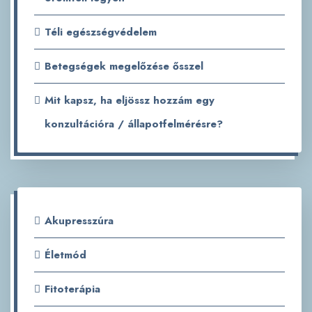
Téli egészségvédelem
Betegségek megelőzése ősszel
Mit kapsz, ha eljössz hozzám egy
konzultációra / állapotfelmérésre?
Akupresszúra
Életmód
Fitoterápia