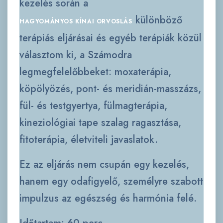
kezelés során a
különböző
HAGYOMÁNYOS KÍNAI ORVOSLÁS
terápiás eljárásai és egyéb terápiák közül
választom ki, a Számodra
legmegfelelőbbeket: moxaterápia,
köpölyözés, pont- és meridián-masszázs,
fül- és testgyertya, fülmagterápia,
kineziológiai tape szalag ragasztása,
fitoterápia, életviteli javaslatok.
Ez az eljárás nem csupán egy kezelés,
hanem egy odafigyelő, személyre szabott
impulzus az egészség és harmónia felé.