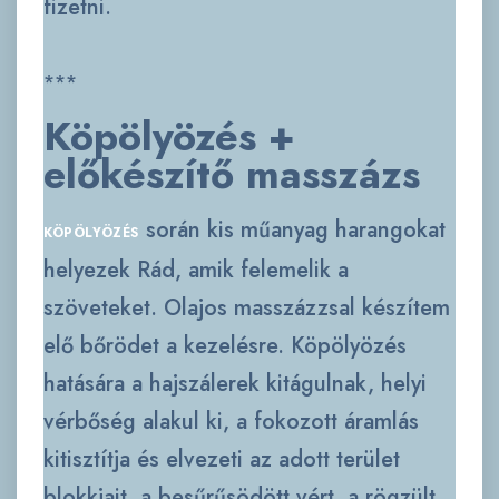
fizetni.
***
Köpölyözés +
előkészítő masszázs
során kis műanyag harangokat
KÖPÖLYÖZÉS
helyezek Rád, amik felemelik a
szöveteket. Olajos masszázzsal készítem
elő bőrödet a kezelésre. Köpölyözés
hatására a hajszálerek kitágulnak, helyi
vérbőség alakul ki, a fokozott áramlás
kitisztítja és elvezeti az adott terület
blokkjait, a besűrűsödött vért, a rögzült