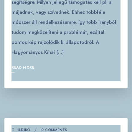
segítségre. Milyen jellegű támogatás kell pl. a
májadnak, vagy szívednek. Ehhez többféle
módszer áll rendelkezésemre, így több irányból
tudom megközelíteni a problémát, ezáltal
pontos kép rajzolódik ki állapotodról. A
Hagyományos Kínai […]
READ MORE
ILDIKÓ
0 COMMENTS