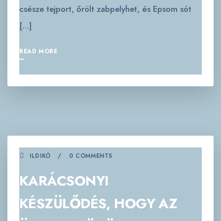
csésze tejport, őrölt zabpelyhet, és Epsom sót
[…]
READ MORE
ILDIKÓ
0 COMMENTS
KARÁCSONYI
KÉSZÜLŐDÉS, HOGY AZ