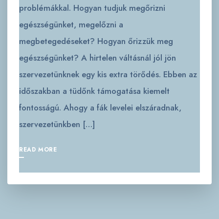
problémákkal. Hogyan tudjuk megőrizni
egészségünket, megelőzni a
megbetegedéseket? Hogyan őrizzük meg
egészségünket? A hirtelen váltásnál jól jön
szervezetünknek egy kis extra törődés. Ebben az
időszakban a tüdőnk támogatása kiemelt
fontosságú. Ahogy a fák levelei elszáradnak,
szervezetünkben […]
READ MORE