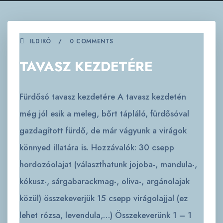
ILDIKÓ
0 COMMENTS
TAVASZ KEZDETÉRE
Fürdősó tavasz kezdetére A tavasz kezdetén
még jól esik a meleg, bőrt tápláló, fürdősóval
gazdagított fürdő, de már vágyunk a virágok
könnyed illatára is. Hozzávalók: 30 csepp
hordozóolajat (választhatunk jojoba-, mandula-,
kókusz-, sárgabarackmag-, oliva-, argánolajak
közül) összekeverjük 15 csepp virágolajjal (ez
lehet rózsa, levendula,…) Összekeverünk 1 – 1