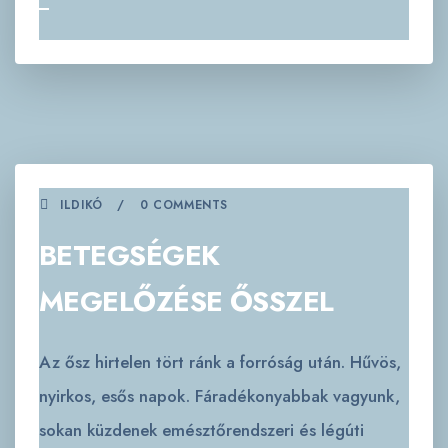
ILDIKÓ
0 COMMENTS
BETEGSÉGEK
MEGELŐZÉSE ŐSSZEL
Az ősz hirtelen tört ránk a forróság után. Hűvös,
nyirkos, esős napok. Fáradékonyabbak vagyunk,
sokan küzdenek emésztőrendszeri és légúti