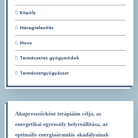
Köpöly
Méregtelenítés
Moxa
Természetes gyógymódok
Természetgyógyászat
Akupresszőrként terápiáim célja, az
energetikai egyensúly helyreállítása, az
optimális energiaáramlás akadályainak