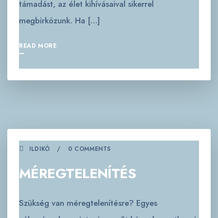
támadást, az élet kihívásaival sikerrel
megbirkózunk. Ha […]
READ MORE
ILDIKÓ
0 COMMENTS
MÉREGTELENÍTÉS
Szükség van méregtelenítésre? Egyes