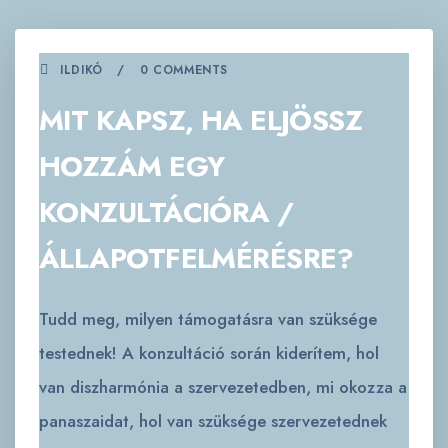
ILDIKÓ
0 COMMENTS
MIT KAPSZ, HA ELJÖSSZ
HOZZÁM EGY
KONZULTÁCIÓRA /
ÁLLAPOTFELMÉRÉSRE?
Tudd meg, milyen támogatásra van szüksége
testednek! A konzultáció során kiderítem, hol
van diszharmónia a szervezetedben, mi okozza a
panaszaidat, hol van szüksége szervezetednek