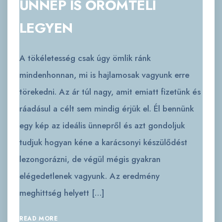
ÜNNEP IS ÖRÖMTELI
LEGYEN
A tökéletesség csak úgy ömlik ránk
mindenhonnan, mi is hajlamosak vagyunk erre
törekedni. Az ár túl nagy, amit emiatt fizetünk és
ráadásul a célt sem mindig érjük el. Él bennünk
egy kép az ideális ünnepről és azt gondoljuk
tudjuk hogyan kéne a karácsonyi készülődést
lezongorázni, de végül mégis gyakran
elégedetlenek vagyunk. Az eredmény
meghittség helyett […]
READ MORE