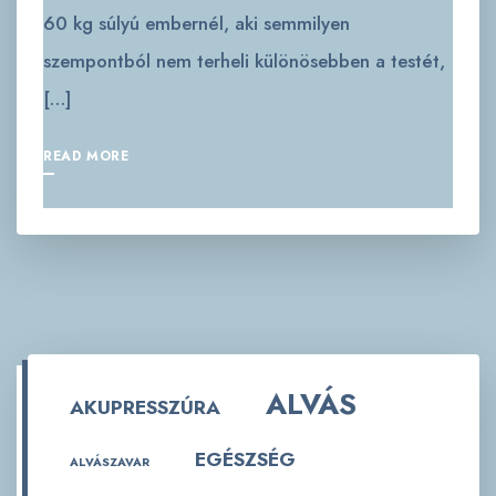
60 kg súlyú embernél, aki semmilyen
szempontból nem terheli különösebben a testét,
[…]
READ MORE
ALVÁS
AKUPRESSZÚRA
EGÉSZSÉG
ALVÁSZAVAR