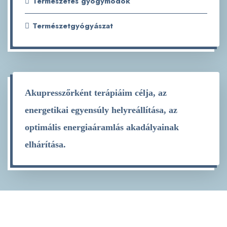
Természetes gyógymódok
Természetgyógyászat
Akupresszőrként terápiáim célja, az
energetikai egyensúly helyreállítása, az
optimális energiaáramlás akadályainak
elhárítása.