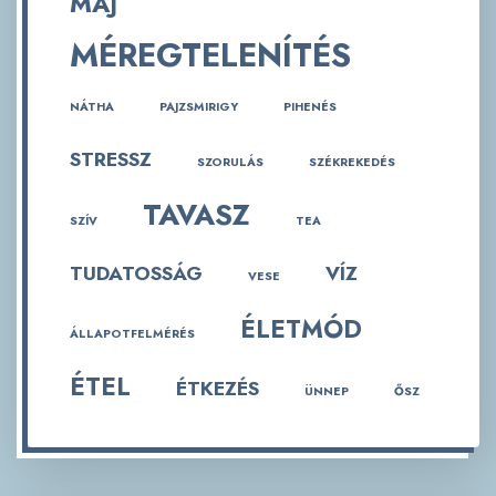
MÁJ
MÉREGTELENÍTÉS
NÁTHA
PAJZSMIRIGY
PIHENÉS
STRESSZ
SZORULÁS
SZÉKREKEDÉS
TAVASZ
SZÍV
TEA
TUDATOSSÁG
VÍZ
VESE
ÉLETMÓD
ÁLLAPOTFELMÉRÉS
ÉTEL
ÉTKEZÉS
ÜNNEP
ŐSZ