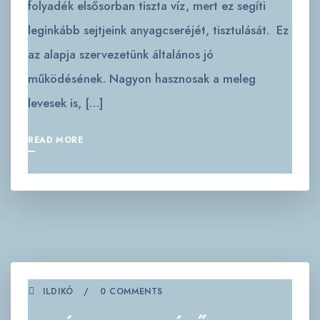
folyadék elsősorban tiszta víz, mert ez segíti
leginkább sejtjeink anyagcseréjét, tisztulását. Ez
az alapja szervezetünk általános jó
működésének. Nagyon hasznosak a meleg
levesek is, […]
READ MORE
ILDIKÓ
0 COMMENTS