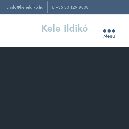
info@keleildiko.hu
+36 30 129 9808
Kele Ildikó
Menu