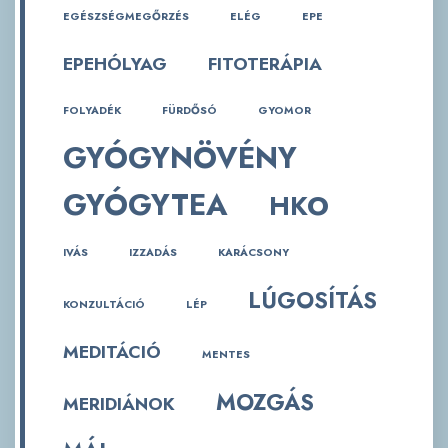
EGÉSZSÉGMEGŐRZÉS
ELÉG
EPE
EPEHÓLYAG
FITOTERÁPIA
FOLYADÉK
FÜRDŐSÓ
GYOMOR
GYÓGYNÖVÉNY
GYÓGYTEA
HKO
IVÁS
IZZADÁS
KARÁCSONY
LÚGOSÍTÁS
KONZULTÁCIÓ
LÉP
MEDITÁCIÓ
MENTES
MOZGÁS
MERIDIÁNOK