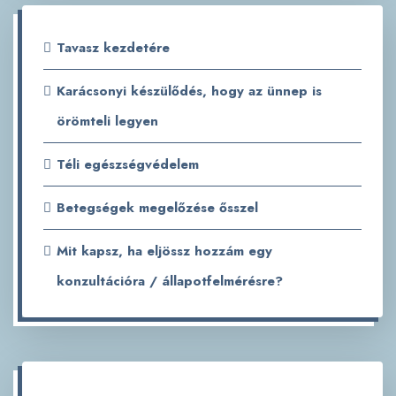
Tavasz kezdetére
Karácsonyi készülődés, hogy az ünnep is
örömteli legyen
Téli egészségvédelem
Betegségek megelőzése ősszel
Mit kapsz, ha eljössz hozzám egy
konzultációra / állapotfelmérésre?