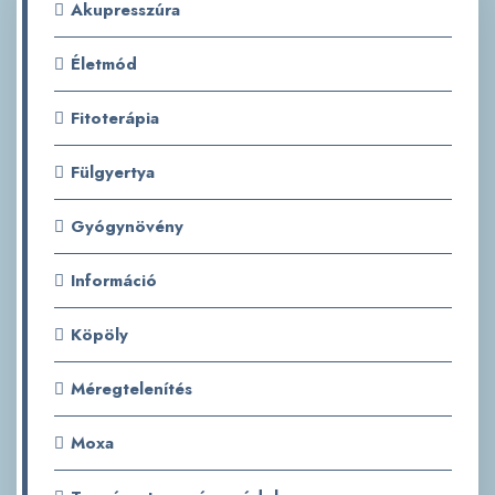
Akupresszúra
Életmód
Fitoterápia
Fülgyertya
Gyógynövény
Információ
Köpöly
Méregtelenítés
Moxa