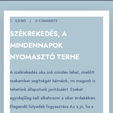
ILDIKÓ
0 COMMENTS
SZÉKREKEDÉS, A
MINDENNAPOK
NYOMASZTÓ TERHE
A székrekedés oka sok minden lehet, mielőtt
szakember segítségét kérnénk, mi magunk is
tehetünk állapotunk javításáért. Ezeket
egyidejűleg kell alkalmazni a siker érdekében.
Elegendő folyadék fogyasztása Az a jó, ha a