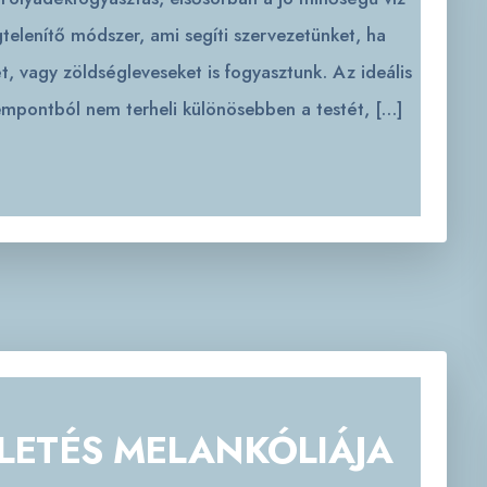
elenítő módszer, ami segíti szervezetünket, ha
lét, vagy zöldségleveseket is fogyasztunk. Az ideális
empontból nem terheli különösebben a testét, […]
ÜLETÉS MELANKÓLIÁJA