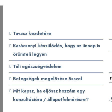
Friss bejegyzések
Tavasz kezdetére
Karácsonyi készülődés, hogy az ünnep is
örömteli legyen
Téli egészségvédelem
K
Betegségek megelőzése ősszel
Mit kapsz, ha eljössz hozzám egy
konzultációra / állapotfelmérésre?