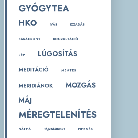
GYÓGYTEA
HKO
IVÁS
IZZADÁS
KARÁCSONY
KONZULTÁCIÓ
LÚGOSÍTÁS
LÉP
MEDITÁCIÓ
MENTES
MOZGÁS
MERIDIÁNOK
MÁJ
MÉREGTELENÍTÉS
NÁTHA
PAJZSMIRIGY
PIHENÉS