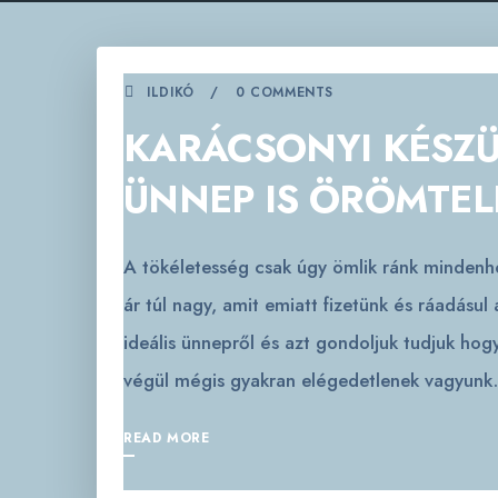
ILDIKÓ
0 COMMENTS
KARÁCSONYI KÉSZÜ
ÜNNEP IS ÖRÖMTEL
A tökéletesség csak úgy ömlik ránk mindenho
ár túl nagy, amit emiatt fizetünk és ráadásul
ideális ünnepről és azt gondoljuk tudjuk ho
végül mégis gyakran elégedetlenek vagyunk
READ MORE