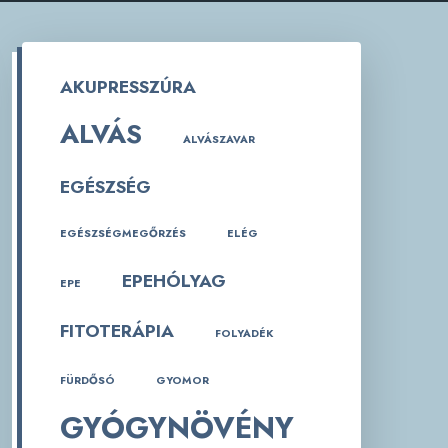
AKUPRESSZÚRA
ALVÁS
ALVÁSZAVAR
EGÉSZSÉG
EGÉSZSÉGMEGŐRZÉS
ELÉG
EPEHÓLYAG
EPE
FITOTERÁPIA
FOLYADÉK
FÜRDŐSÓ
GYOMOR
GYÓGYNÖVÉNY