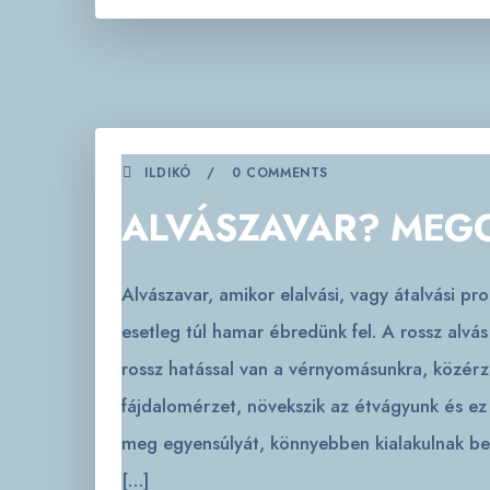
ILDIKÓ
0 COMMENTS
ALVÁSZAVAR? MEG
Alvászavar, amikor elalvási, vagy átalvási p
esetleg túl hamar ébredünk fel. A rossz alv
rossz hatással van a vérnyomásunkra, közérz
fájdalomérzet, növekszik az étvágyunk és ez
meg egyensúlyát, könnyebben kialakulnak b
[…]