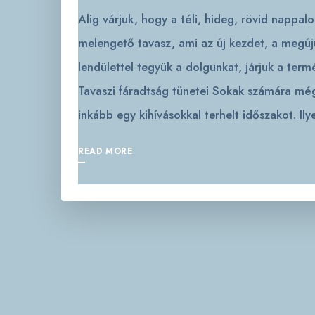
Alig várjuk, hogy a téli, hideg, rövid nappal
melengető tavasz, ami az új kezdet, a megúju
lendülettel tegyük a dolgunkat, járjuk a term
Tavaszi fáradtság tünetei Sokak számára még
inkább egy kihívásokkal terhelt időszakot. Il
READ MORE