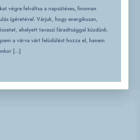
okat végre felváltsa a napsütéses, finoman
lás ígéretével. Várjuk, hogy energikusan,
észetet, ehelyett tavaszi fáradtsággal küzdünk.
sem a várva várt felüdülést hozza el, hanem
yenkor […]