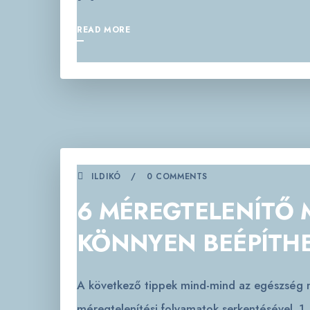
READ MORE
ILDIKÓ
0 COMMENTS
6 MÉREGTELENÍTŐ 
KÖNNYEN BEÉPÍTH
A következő tippek mind-mind az egészség me
méregtelenítési folyamatok serkentésével. 1.