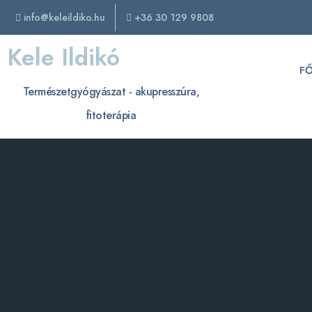
info@keleildiko.hu
+36 30 129 9808
Kele Ildikó
F
Természetgyógyászat - akupresszúra,
fitoterápia