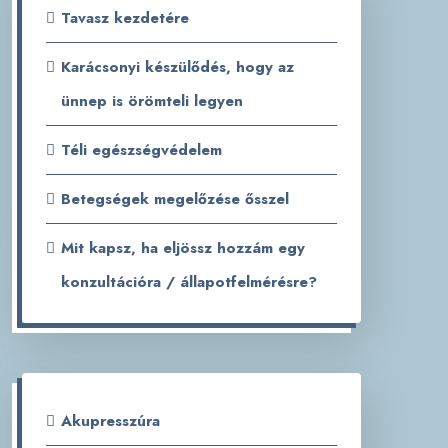
Tavasz kezdetére
Karácsonyi készülődés, hogy az
ünnep is örömteli legyen
Téli egészségvédelem
Betegségek megelőzése ősszel
Mit kapsz, ha eljössz hozzám egy
konzultációra / állapotfelmérésre?
Akupresszúra