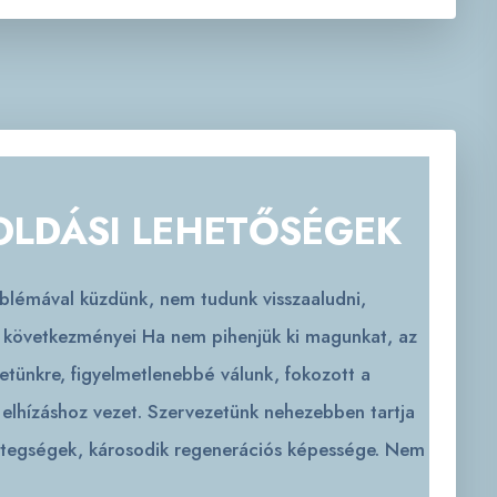
OLDÁSI LEHETŐSÉGEK
roblémával küzdünk, nem tudunk visszaaludni,
ás következményei Ha nem pihenjük ki magunkat, az
etünkre, figyelmetlenebbé válunk, fokozott a
 elhízáshoz vezet. Szervezetünk nehezebben tartja
etegségek, károsodik regenerációs képessége. Nem