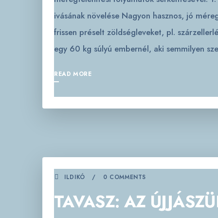
ivásának növelése Nagyon hasznos, jó méregt
frissen préselt zöldségleveket, pl. szárzeller
egy 60 kg súlyú embernél, aki semmilyen sz
READ MORE
ILDIKÓ
0 COMMENTS
TAVASZ: AZ ÚJJÁSZ