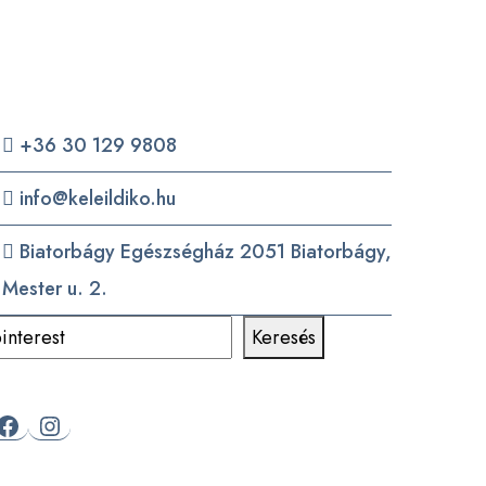
Elérhetőségek
+36 30 129 9808
info@keleildiko.hu
Biatorbágy Egészségház 2051 Biatorbágy,
Mester u. 2.
eresés
Keresés
Facebook
Instagram