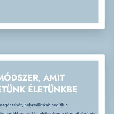
MÓDSZER, AMIT
ETÜNK ÉLETÜNKBE
gőrzését, helyreállítását segítik a
 Folyadékfogyasztás, elsősorban a jó minőségű víz