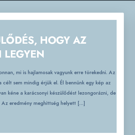
LŐDÉS, HOGY AZ
I LEGYEN
nnan, mi is hajlamosak vagyunk erre törekedni. Az
 a célt sem mindig érjük el. Él bennünk egy kép az
gyan kéne a karácsonyi készülődést lezongorázni, de
. Az eredmény meghittség helyett […]