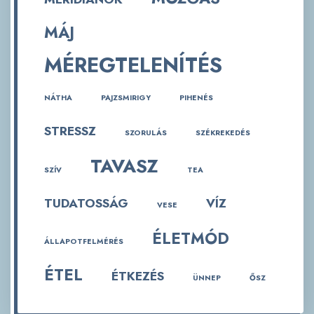
MÁJ
MÉREGTELENÍTÉS
NÁTHA
PAJZSMIRIGY
PIHENÉS
STRESSZ
SZORULÁS
SZÉKREKEDÉS
TAVASZ
SZÍV
TEA
TUDATOSSÁG
VÍZ
VESE
ÉLETMÓD
ÁLLAPOTFELMÉRÉS
ÉTEL
ÉTKEZÉS
ÜNNEP
ŐSZ