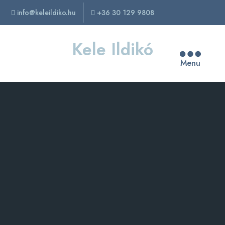
info@keleildiko.hu
+36 30 129 9808
Kele Ildikó
Menu