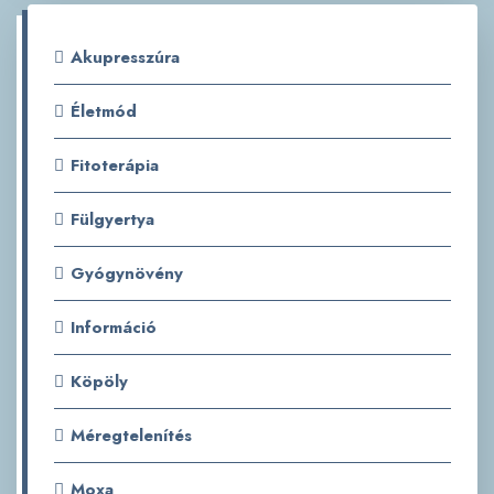
Akupresszúra
Életmód
Fitoterápia
Fülgyertya
Gyógynövény
Információ
Köpöly
Méregtelenítés
Moxa