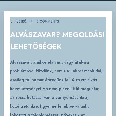
ILDIKÓ
0 COMMENTS
ALVÁSZAVAR? MEGOLDÁSI
LEHETŐSÉGEK
Alvászavar, amikor elalvási, vagy átalvási
problémával küzdünk, nem tudunk visszaaludni,
esetleg túl hamar ébredünk fel. A rossz alvás
következményei Ha nem pihenjük ki magunkat,
az rossz hatással van a vérnyomásunkra,
közérzetünkre, figyelmetlenebbé válunk,
fokozott a fájdalomérzet, növekszik az