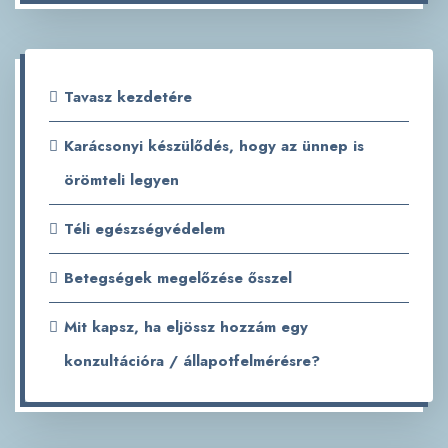
Tavasz kezdetére
Karácsonyi készülődés, hogy az ünnep is
örömteli legyen
Téli egészségvédelem
Betegségek megelőzése ősszel
Mit kapsz, ha eljössz hozzám egy
konzultációra / állapotfelmérésre?