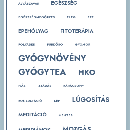
EGÉSZSÉG
ALVÁSZAVAR
EGÉSZSÉGMEGŐRZÉS
ELÉG
EPE
EPEHÓLYAG
FITOTERÁPIA
FOLYADÉK
FÜRDŐSÓ
GYOMOR
GYÓGYNÖVÉNY
GYÓGYTEA
HKO
IVÁS
IZZADÁS
KARÁCSONY
LÚGOSÍTÁS
KONZULTÁCIÓ
LÉP
MEDITÁCIÓ
MENTES
MOZGÁS
MERIDIÁNOK