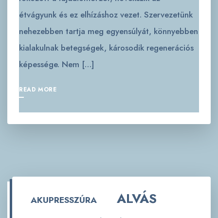
étvágyunk és ez elhízáshoz vezet. Szervezetünk
nehezebben tartja meg egyensúlyát, könnyebben
kialakulnak betegségek, károsodik regenerációs
képessége. Nem […]
READ MORE
ALVÁS
AKUPRESSZÚRA