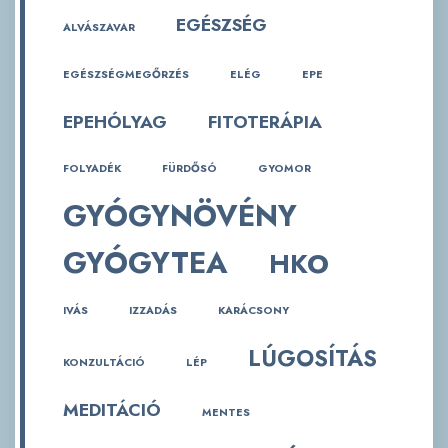
EGÉSZSÉG
ALVÁSZAVAR
EGÉSZSÉGMEGŐRZÉS
ELÉG
EPE
EPEHÓLYAG
FITOTERÁPIA
FOLYADÉK
FÜRDŐSÓ
GYOMOR
GYÓGYNÖVÉNY
GYÓGYTEA
HKO
IVÁS
IZZADÁS
KARÁCSONY
LÚGOSÍTÁS
KONZULTÁCIÓ
LÉP
MEDITÁCIÓ
MENTES