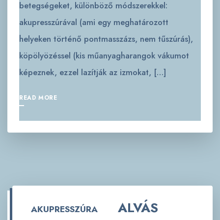
betegségeket, különböző módszerekkel:
akupresszúrával (ami egy meghatározott
helyeken történő pontmasszázs, nem tűszúrás),
köpölyözéssel (kis műanyagharangok vákumot
képeznek, ezzel lazítják az izmokat, […]
READ MORE
ALVÁS
AKUPRESSZÚRA