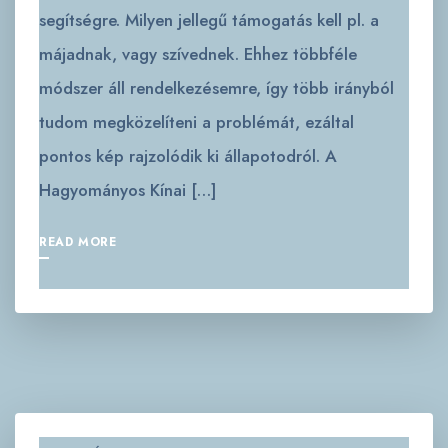
segítségre. Milyen jellegű támogatás kell pl. a
májadnak, vagy szívednek. Ehhez többféle
módszer áll rendelkezésemre, így több irányból
tudom megközelíteni a problémát, ezáltal
pontos kép rajzolódik ki állapotodról. A
Hagyományos Kínai […]
READ MORE