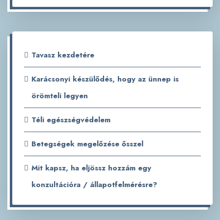
Tavasz kezdetére
Karácsonyi készülődés, hogy az ünnep is
örömteli legyen
Téli egészségvédelem
Betegségek megelőzése ősszel
Mit kapsz, ha eljössz hozzám egy
konzultációra / állapotfelmérésre?