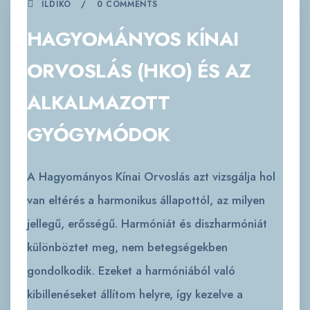
ILDIKÓ
0 COMMENTS
HAGYOMÁNYOS KÍNAI
ORVOSLÁS (HKO) ÉS AZ
ALKALMAZOTT
GYÓGYMÓDOK
A Hagyományos Kínai Orvoslás azt vizsgálja hol
van eltérés a harmonikus állapottól, az milyen
jellegű, erősségű. Harmóniát és diszharmóniát
különböztet meg, nem betegségekben
gondolkodik. Ezeket a harmóniából való
kibillenéseket állítom helyre, így kezelve a