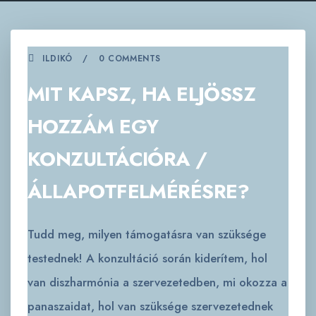
ILDIKÓ
0 COMMENTS
MIT KAPSZ, HA ELJÖSSZ
HOZZÁM EGY
KONZULTÁCIÓRA /
ÁLLAPOTFELMÉRÉSRE?
Tudd meg, milyen támogatásra van szüksége
testednek! A konzultáció során kiderítem, hol
van diszharmónia a szervezetedben, mi okozza a
panaszaidat, hol van szüksége szervezetednek