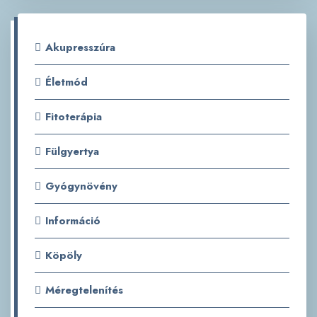
Akupresszúra
Életmód
Fitoterápia
Fülgyertya
Gyógynövény
Információ
Köpöly
Méregtelenítés