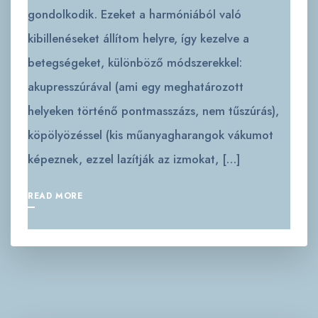
gondolkodik. Ezeket a harmóniából való
kibillenéseket állítom helyre, így kezelve a
betegségeket, különböző módszerekkel:
akupresszúrával (ami egy meghatározott
helyeken történő pontmasszázs, nem tűszúrás),
köpölyözéssel (kis műanyagharangok vákumot
képeznek, ezzel lazítják az izmokat, […]
READ MORE