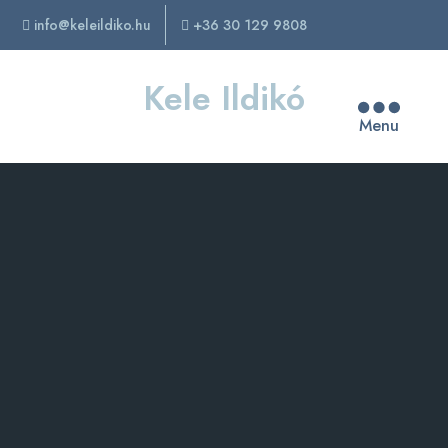
info@keleildiko.hu
+36 30 129 9808
Kele Ildikó
Menu