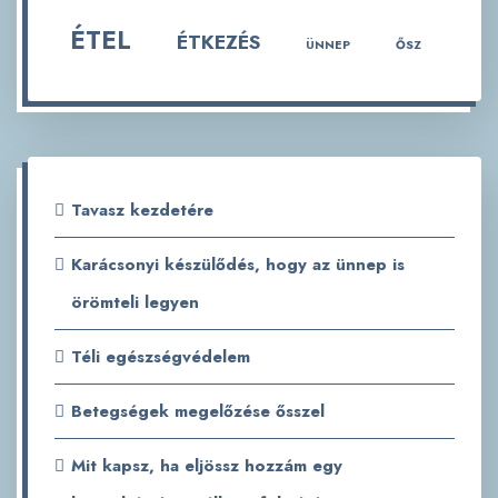
ÉTEL
ÉTKEZÉS
ÜNNEP
ŐSZ
Tavasz kezdetére
Karácsonyi készülődés, hogy az ünnep is
örömteli legyen
Téli egészségvédelem
Betegségek megelőzése ősszel
Mit kapsz, ha eljössz hozzám egy