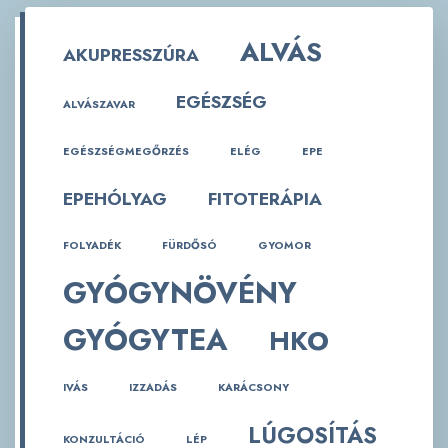
ALVÁS
AKUPRESSZÚRA
EGÉSZSÉG
ALVÁSZAVAR
EGÉSZSÉGMEGŐRZÉS
ELÉG
EPE
EPEHÓLYAG
FITOTERÁPIA
FOLYADÉK
FÜRDŐSÓ
GYOMOR
GYÓGYNÖVÉNY
GYÓGYTEA
HKO
IVÁS
IZZADÁS
KARÁCSONY
LÚGOSÍTÁS
KONZULTÁCIÓ
LÉP