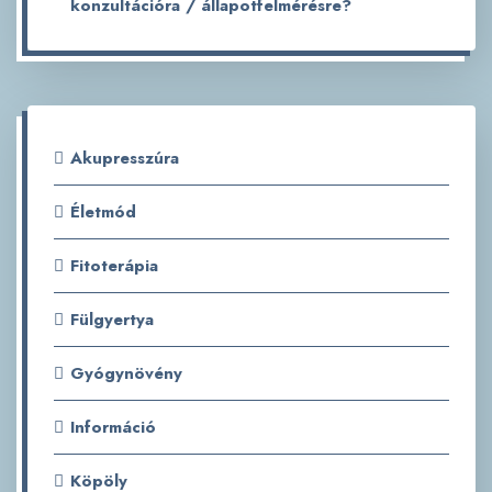
konzultációra / állapotfelmérésre?
Akupresszúra
Életmód
Fitoterápia
Fülgyertya
Gyógynövény
Információ
Köpöly