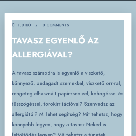
ILDIKÓ
0 COMMENTS
TAVASZ EGYENLŐ AZ
ALLERGIÁVAL?
A tavasz számodra is egyenlő a viszkető,
könnyező, bedagadt szemekkel, viszkető orr-ral,
rengeteg elhasznált papírzsepivel, köhögéssel és
tüsszögéssel, torokirritációval? Szenvedsz az
allergiától? Mi lehet segítség? Mit tehetsz, hogy
könnyebb legyen, hogy a tavasz Neked is
feltöltődés legyen? Mit tehetsz a tünetek