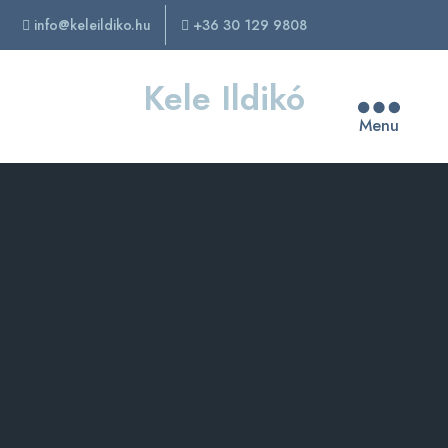
info@keleildiko.hu
+36 30 129 9808
Kele Ildikó
Menu