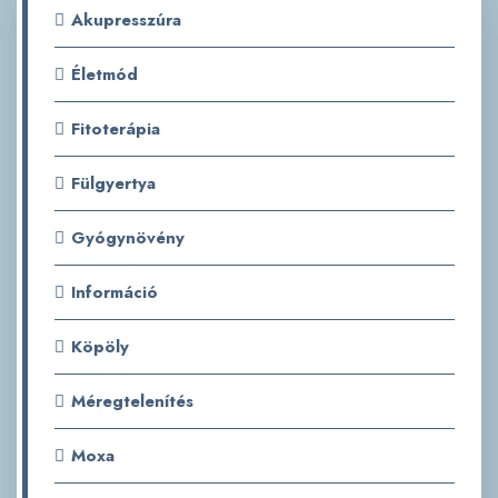
Akupresszúra
Életmód
Fitoterápia
Fülgyertya
Gyógynövény
Információ
Köpöly
Méregtelenítés
Moxa