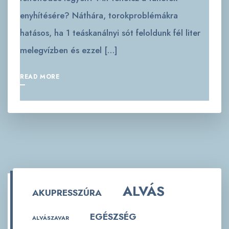
enyhítésére? Náthára, torokproblémákra
hatásos, ha 1 teáskanálnyi sót feloldunk fél liter
melegvízben és ezzel […]
READ MORE
ALVÁS
AKUPRESSZÚRA
EGÉSZSÉG
ALVÁSZAVAR