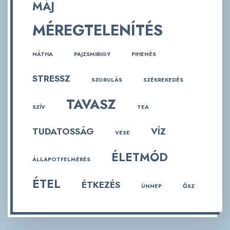
MÁJ
MÉREGTELENÍTÉS
NÁTHA
PAJZSMIRIGY
PIHENÉS
STRESSZ
SZORULÁS
SZÉKREKEDÉS
TAVASZ
SZÍV
TEA
TUDATOSSÁG
VÍZ
VESE
ÉLETMÓD
ÁLLAPOTFELMÉRÉS
ÉTEL
ÉTKEZÉS
ÜNNEP
ŐSZ