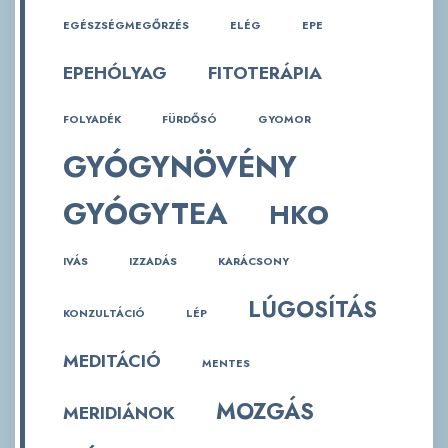
EGÉSZSÉGMEGŐRZÉS
ELÉG
EPE
EPEHÓLYAG
FITOTERÁPIA
FOLYADÉK
FÜRDŐSÓ
GYOMOR
GYÓGYNÖVÉNY
GYÓGYTEA
HKO
IVÁS
IZZADÁS
KARÁCSONY
LÚGOSÍTÁS
KONZULTÁCIÓ
LÉP
MEDITÁCIÓ
MENTES
MOZGÁS
MERIDIÁNOK