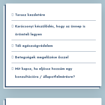
Tavasz kezdetére
Karácsonyi készülődés, hogy az ünnep is
örömteli legyen
Téli egészségvédelem
Betegségek megelőzése ősszel
Mit kapsz, ha eljössz hozzám egy
konzultációra / állapotfelmérésre?