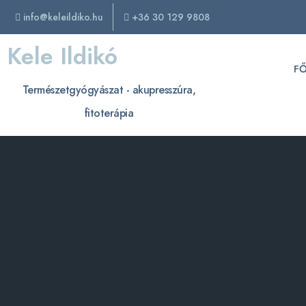
info@keleildiko.hu
+36 30 129 9808
Kele Ildikó
F
Természetgyógyászat - akupresszúra,
fitoterápia