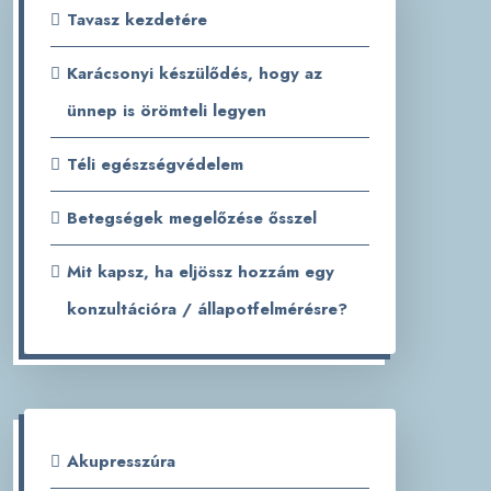
Tavasz kezdetére
Karácsonyi készülődés, hogy az
ünnep is örömteli legyen
Téli egészségvédelem
Betegségek megelőzése ősszel
Mit kapsz, ha eljössz hozzám egy
konzultációra / állapotfelmérésre?
Akupresszúra