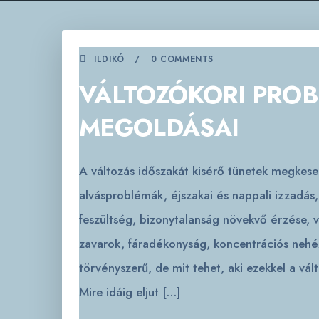
ILDIKÓ
0 COMMENTS
VÁLTOZÓKORI PROB
MEGOLDÁSAI
A változás időszakát kisérő tünetek megkeser
alvásproblémák, éjszakai és nappali izzadás
feszültség, bizonytalanság növekvő érzése, v
zavarok, fáradékonyság, koncentrációs nehé
törvényszerű, de mit tehet, aki ezekkel a v
Mire idáig eljut […]