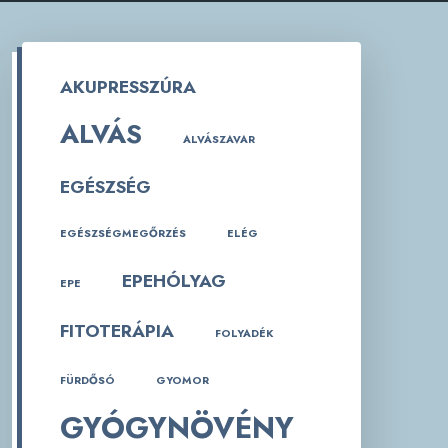
AKUPRESSZÚRA
ALVÁS
ALVÁSZAVAR
EGÉSZSÉG
EGÉSZSÉGMEGŐRZÉS
ELÉG
EPEHÓLYAG
EPE
FITOTERÁPIA
FOLYADÉK
FÜRDŐSÓ
GYOMOR
GYÓGYNÖVÉNY