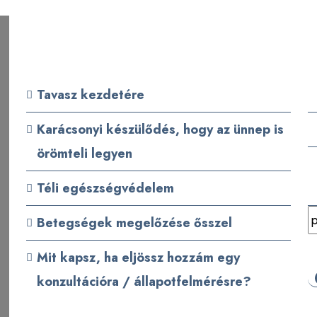
Friss bejegyzések
Tavasz kezdetére
Karácsonyi készülődés, hogy az ünnep is
örömteli legyen
Téli egészségvédelem
K
Betegségek megelőzése ősszel
Mit kapsz, ha eljössz hozzám egy
konzultációra / állapotfelmérésre?