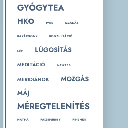
GYÓGYTEA
HKO
IVÁS
IZZADÁS
KARÁCSONY
KONZULTÁCIÓ
LÚGOSÍTÁS
LÉP
MEDITÁCIÓ
MENTES
MOZGÁS
MERIDIÁNOK
MÁJ
MÉREGTELENÍTÉS
NÁTHA
PAJZSMIRIGY
PIHENÉS