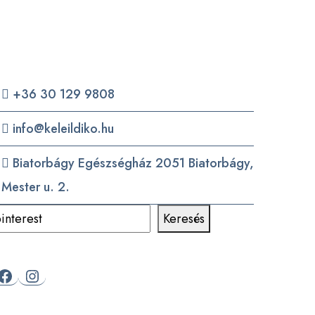
Elérhetőségek
+36 30 129 9808
info@keleildiko.hu
Biatorbágy Egészségház 2051 Biatorbágy,
Mester u. 2.
eresés
Keresés
Facebook
Instagram