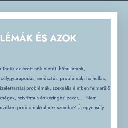
LÉMÁK ÉS AZOK
íthetik az érett nők életét: hőhullámok,
, súlygyarapodás, emésztési problémák, hajhullás,
izelettartási problémák, szexuális életben felmerülő
zségek, szívritmus és keringési zavar, … Nem
áltozókori problémákkal néz szembe? Új egyensúly