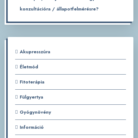
konzultációra / állapotfelmérésre?
Akupresszúra
Életmód
Fitoterápia
Fülgyertya
Gyógynövény
Információ