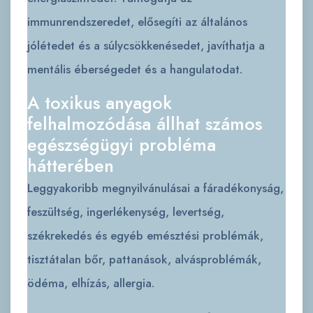
immunrendszeredet, elősegíti az általános
jólétedet és a súlycsökkenésedet, javíthatja a
mentális éberségedet és a hangulatodat.
A toxikus anyagok
felhalmozódása állhat számos
egészségügyi probléma
hátterében
Leggyakoribb megnyilvánulásai a fáradékonyság,
feszültség, ingerlékenység, levertség,
székrekedés és egyéb emésztési problémák,
tisztátalan bőr, pattanások, alvásproblémák,
ödéma, elhízás, allergia.