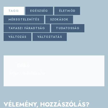
TAGS:
EGÉSZSÉG
ÉLETMÓD
MÉREGTELENÍTÉS
SZOKÁSOK
TAVASZI FÁRADTSÁG
TUDATOSSÁG
VÁLTOZÁS
VÁLTOZTATÁS
Ildikó
https://keleildiko.hu
VÉLEMÉNY, HOZZÁSZÓLÁS?