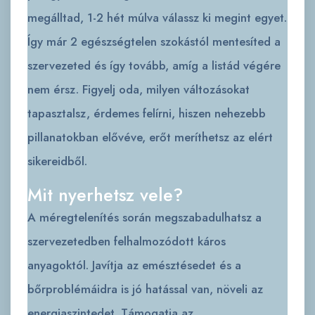
megálltad, 1-2 hét múlva válassz ki megint egyet.
Így már 2 egészségtelen szokástól mentesíted a
szervezeted és így tovább, amíg a listád végére
nem érsz. Figyelj oda, milyen változásokat
tapasztalsz, érdemes felírni, hiszen nehezebb
pillanatokban elővéve, erőt meríthetsz az elért
sikereidből.
Mit nyerhetsz vele?
A méregtelenítés során megszabadulhatsz a
szervezetedben felhalmozódott káros
anyagoktól. Javítja az emésztésedet és a
bőrproblémáidra is jó hatással van, növeli az
energiaszintedet. Támogatja az