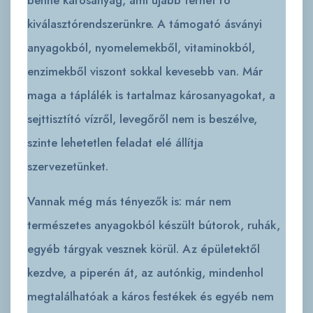
benne károsanyag, ami újabb terhet ró
kiválasztórendszerünkre. A támogató ásványi
anyagokból, nyomelemekből, vitaminokból,
enzimekből viszont sokkal kevesebb van. Már
maga a táplálék is tartalmaz károsanyagokat, a
sejttisztító vízről, levegőről nem is beszélve,
szinte lehetetlen feladat elé állítja
szervezetünket.
Vannak még más tényezők is: már nem
természetes anyagokból készült bútorok, ruhák,
egyéb tárgyak vesznek körül. Az épületektől
kezdve, a piperén át, az autónkig, mindenhol
megtalálhatóak a káros festékek és egyéb nem