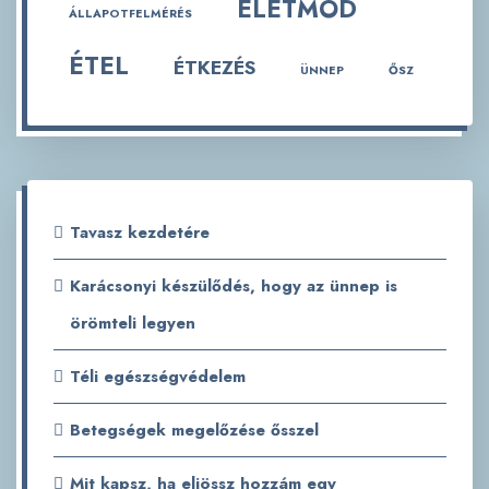
ÉLETMÓD
ÁLLAPOTFELMÉRÉS
ÉTEL
ÉTKEZÉS
ÜNNEP
ŐSZ
Tavasz kezdetére
Karácsonyi készülődés, hogy az ünnep is
örömteli legyen
Téli egészségvédelem
Betegségek megelőzése ősszel
Mit kapsz, ha eljössz hozzám egy