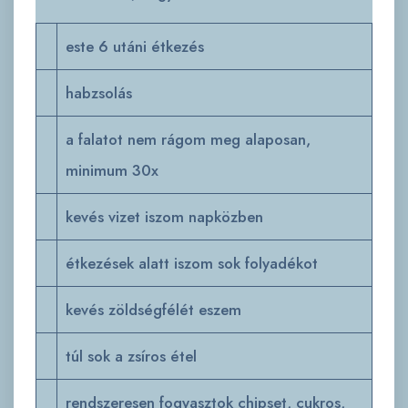
este 6 utáni étkezés
habzsolás
a falatot nem rágom meg alaposan,
minimum 30x
kevés vizet iszom napközben
étkezések alatt iszom sok folyadékot
kevés zöldségfélét eszem
túl sok a zsíros étel
rendszeresen fogyasztok chipset, cukros,