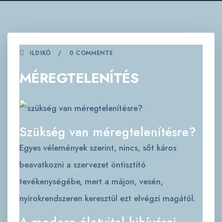
ILDIKÓ
0 COMMENTS
MÉREGTELENÍTÉS
Szükség van méregtelenítésre?
Egyes vélemények szerint, nincs, sőt káros
beavatkozni a szervezet öntisztító
tevékenységébe, mert a májon, vesén,
nyirokrendszeren keresztül ezt elvégzi magától.