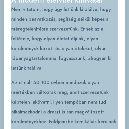
A modern életvitel kihívásai
Nem vitatom, hogy úgy lettünk kitalálva, hogy
minden beavatkozás, segítség nélkül képes a
méregtelenítésre szervezetünk. Ennek az a
feltétele, hogy olyan életet éljünk, olyan
körülmények között és olyan ételeket, olyan
tápanyagtartalommal fogyasszunk, ahogyan ki
lettünk találva.
Az elmúlt 50-100 évben mindezek olyan
mértékben változtak meg, amit szervezetünk
képtelen lekövetni. Ilyen tempóban nem tud
alkalmazkodni a drasztikusan megváltozott
körülményekhez. Földjeinkbe kemikáliák kerülnek,