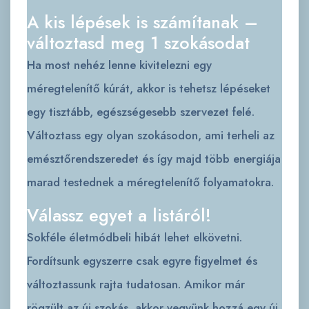
A kis lépések is számítanak –
változtasd meg 1 szokásodat
Ha most nehéz lenne kivitelezni egy
méregtelenítő kúrát, akkor is tehetsz lépéseket
egy tisztább, egészségesebb szervezet felé.
Változtass egy olyan szokásodon, ami terheli az
emésztőrendszeredet és így majd több energiája
marad testednek a méregtelenítő folyamatokra.
Válassz egyet a listáról!
Sokféle életmódbeli hibát lehet elkövetni.
Fordítsunk egyszerre csak egyre figyelmet és
változtassunk rajta tudatosan. Amikor már
rögzült az új szokás, akkor vegyünk hozzá egy új