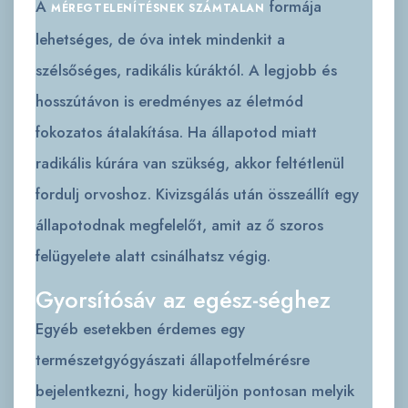
A
formája
MÉREGTELENÍTÉSNEK
SZÁMTALAN
lehetséges, de óva intek mindenkit a
szélsőséges, radikális kúráktól. A legjobb és
hosszútávon is eredményes az életmód
fokozatos átalakítása. Ha állapotod miatt
radikális kúrára van szükség, akkor feltétlenül
fordulj orvoshoz. Kivizsgálás után összeállít egy
állapotodnak megfelelőt, amit az ő szoros
felügyelete alatt csinálhatsz végig.
Gyorsítósáv az egész-séghez
Egyéb esetekben érdemes egy
természetgyógyászati állapotfelmérésre
bejelentkezni, hogy kiderüljön pontosan melyik