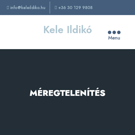
info@keleildiko.hu
+36 30 129 9808
Kele Ildikó
Menu
MÉREGTELENÍTÉS