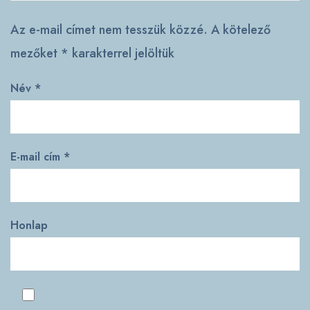
Az e-mail címet nem tesszük közzé.
A kötelező
mezőket
*
karakterrel jelöltük
Név
*
E-mail cím
*
Honlap