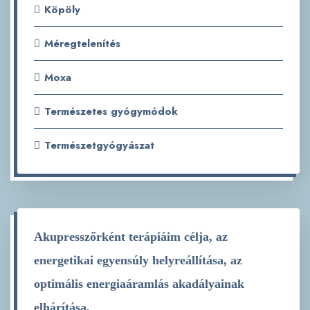
Köpöly
Méregtelenítés
Moxa
Természetes gyógymódok
Természetgyógyászat
Akupresszőrként terápiáim célja, az
energetikai egyensúly helyreállítása, az
optimális energiaáramlás akadályainak
elhárítása.